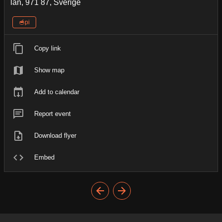
län, 971 87, Sverige
🥣pi
Copy link
Show map
Add to calendar
Report event
Download flyer
Embed