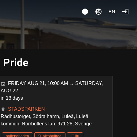
EN
å Pride
FRIDAY, AUG 21, 10:00 AM → SATURDAY,
AUG 22
in 13 days
STADSPARKEN
Rådhustorget, Södra hamn, Luleå, Luleå
kommun, Norrbottens län, 971 28, Sverige
nolleperioden
🫗 alcoholfree
🇱 ltu