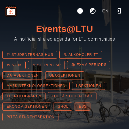
EN
Events@LTU
A inofficial shared agenda for LTU communities
🎊 STUDENTERNAS HUS
🫗 ALKOHOLFRITT
📚 EXAM PERIODS
🍻 STUK
🎉 SITTNINGAR
DATASEKTIONEN
GEOSEKTIONEN
MASKINTEKNOLOGSEKTIONEN
I-SEKTIONEN
TEKNOLOGKÅREN
LULEÅ STUDENTKÅR
EKONOMISEKTIONEN
SHOL
ESS
PITEÅ STUDENTSEKTION