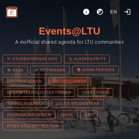
EN
Events@LTU
A inofficial shared agenda for LTU communities
🎊 STUDENTERNAS HUS
🫗 ALKOHOLFRITT
📚 EXAM PERIODS
🍻 STUK
🎉 SITTNINGAR
DATASEKTIONEN
GEOSEKTIONEN
MASKINTEKNOLOGSEKTIONEN
I-SEKTIONEN
TEKNOLOGKÅREN
LULEÅ STUDENTKÅR
EKONOMISEKTIONEN
SHOL
ESS
PITEÅ STUDENTSEKTION