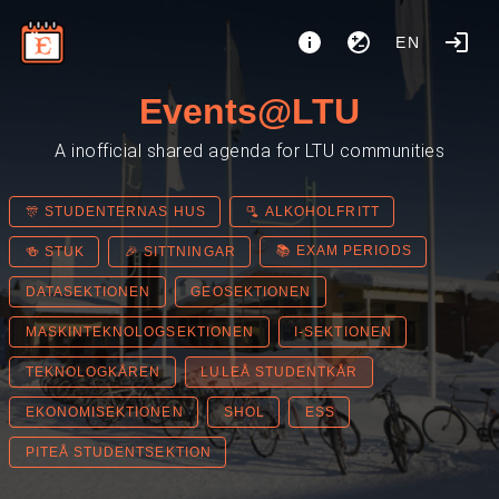
EN
Events@LTU
A inofficial shared agenda for LTU communities
🎊 STUDENTERNAS HUS
🫗 ALKOHOLFRITT
📚 EXAM PERIODS
🍻 STUK
🎉 SITTNINGAR
DATASEKTIONEN
GEOSEKTIONEN
MASKINTEKNOLOGSEKTIONEN
I-SEKTIONEN
TEKNOLOGKÅREN
LULEÅ STUDENTKÅR
EKONOMISEKTIONEN
SHOL
ESS
PITEÅ STUDENTSEKTION