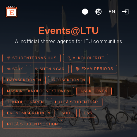
EN
Events@LTU
A inofficial shared agenda for LTU communities
🎊 STUDENTERNAS HUS
🫗 ALKOHOLFRITT
📚 EXAM PERIODS
🍻 STUK
🎉 SITTNINGAR
DATASEKTIONEN
GEOSEKTIONEN
MASKINTEKNOLOGSEKTIONEN
I-SEKTIONEN
TEKNOLOGKÅREN
LULEÅ STUDENTKÅR
EKONOMISEKTIONEN
SHOL
ESS
PITEÅ STUDENTSEKTION