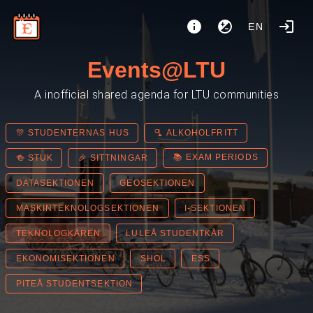
EN
Events@LTU
A inofficial shared agenda for LTU communities
🎊 STUDENTERNAS HUS
🫗 ALKOHOLFRITT
📚 EXAM PERIODS
🍻 STUK
🎉 SITTNINGAR
DATASEKTIONEN
GEOSEKTIONEN
MASKINTEKNOLOGSEKTIONEN
I-SEKTIONEN
TEKNOLOGKÅREN
LULEÅ STUDENTKÅR
EKONOMISEKTIONEN
SHOL
ESS
PITEÅ STUDENTSEKTION